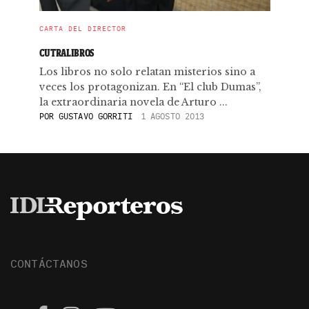
CARTA DEL DIRECTOR
CUTRALIBROS
Los libros no solo relatan misterios sino a
veces los protagonizan. En “El club Dumas”,
la extraordinaria novela de Arturo ...
POR
GUSTAVO GORRITI
1 AGOSTO 2013
CONTÁCTANOS