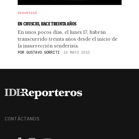
SEGURIDAD
EN CHUSCHI, HACE TREINTA AÑOS
En unos pocos días, el lunes 17, habrán
transcurrido treinta años desde el inicio de
la insurrección senderista.
POR
GUSTAVO GORRITI
14 MAYO 2010
CONTÁCTANOS