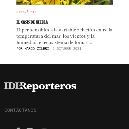
CAMANÁ 615
EL OASIS DE NIEBLA
Hiper sensibles a la variable relación entre la
temperatura del mar, los vientos y la
humedad, el ecosistema de lomas ...
POR
MARCO ZILERI
9 OCTUBRE 2021
CONTÁCTANOS