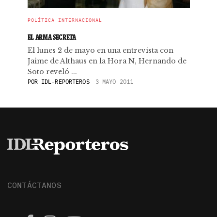
POLÍTICA INTERNACIONAL
EL ARMA SECRETA
El lunes 2 de mayo en una entrevista con
Jaime de Althaus en la Hora N, Hernando de
Soto reveló ...
POR
IDL-REPORTEROS
3 MAYO 2011
CONTÁCTANOS