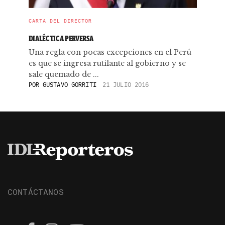
CARTA DEL DIRECTOR
DIALÉCTICA PERVERSA
Una regla con pocas excepciones en el Perú
es que se ingresa rutilante al gobierno y se
sale quemado de ...
POR
GUSTAVO GORRITI
21 JULIO 2016
CONTÁCTANOS