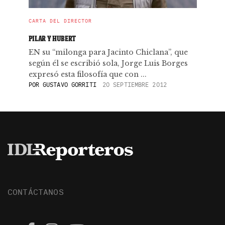
CARTA DEL DIRECTOR
PILAR Y HUBERT
EN su “milonga para Jacinto Chiclana”, que
según él se escribió sola, Jorge Luis Borges
expresó esta filosofía que con ...
POR
GUSTAVO GORRITI
20 SEPTIEMBRE 2012
CONTÁCTANOS