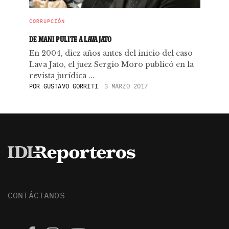
CORRUPCIÓN
DE MANI PULITE A LAVA JATO
En 2004, diez años antes del inicio del caso
Lava Jato, el juez Sergio Moro publicó en la
revista jurídica ...
POR
GUSTAVO GORRITI
3 MARZO 2017
CONTÁCTANOS