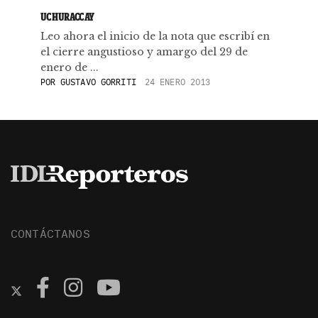
UCHURACCAY
Leo ahora el inicio de la nota que escribí en
el cierre angustioso y amargo del 29 de
enero de ...
POR
GUSTAVO GORRITI
24 ENERO 2013
CONTÁCTANOS