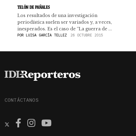
TELÓN DE PAÑALES
Los resultados de una investigación
periodística suelen ser variados y, a veces,
inesperados. Es el caso de “La guerra de ...
POR
LUISA GARCÍA TELLEZ
26 OCTUBRE 2015
CONTÁCTANOS