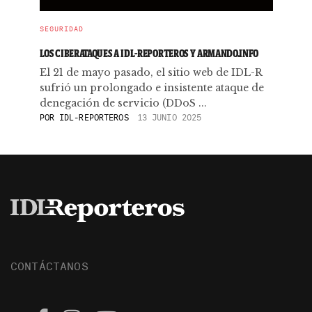
SEGURIDAD
LOS CIBERATAQUES A IDL-REPORTEROS Y ARMANDO.INFO
El 21 de mayo pasado, el sitio web de IDL-R
sufrió un prolongado e insistente ataque de
denegación de servicio (DDoS ...
POR
IDL-REPORTEROS
13 JUNIO 2025
CONTÁCTANOS