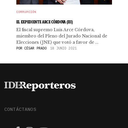
CORRUPCIÓN
EL EXPEDIENTE ARCE CÓRDOVA (III)
El fiscal supremo Luis Arce Córdova,
miembro del Pleno del Jurado Nacional de
Elecciones (JNE) que votó a favor de ...
POR
CÉSAR PRADO
18 JUNIO 2021
CONTÁCTANOS