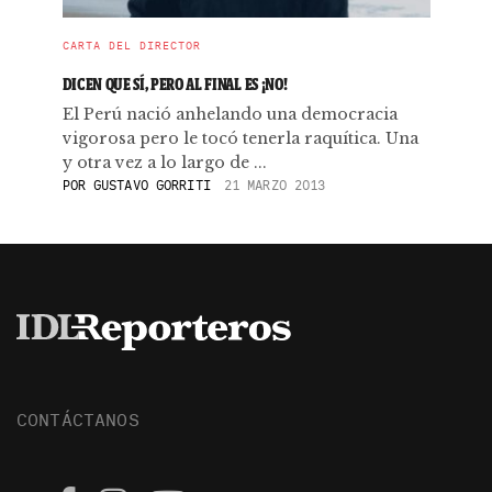
CARTA DEL DIRECTOR
DICEN QUE SÍ, PERO AL FINAL ES ¡NO!
El Perú nació anhelando una democracia
vigorosa pero le tocó tenerla raquítica. Una
y otra vez a lo largo de ...
POR
GUSTAVO GORRITI
21 MARZO 2013
CONTÁCTANOS