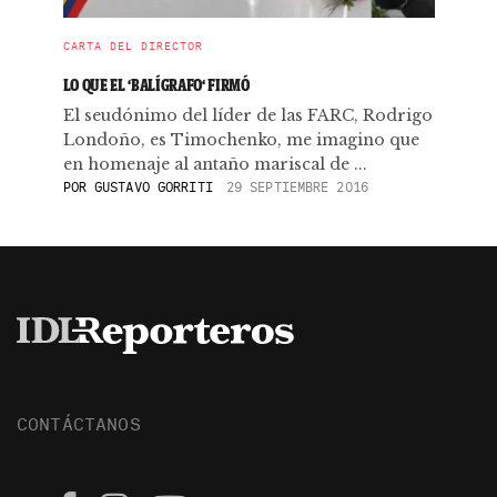
CARTA DEL DIRECTOR
LO QUE EL ‘BALÍGRAFO‘ FIRMÓ
El seudónimo del líder de las FARC, Rodrigo
Londoño, es Timochenko, me imagino que
en homenaje al antaño mariscal de ...
POR
GUSTAVO GORRITI
29 SEPTIEMBRE 2016
CONTÁCTANOS