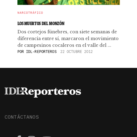
NARCOTRÁFICO
LOS MUERTOS DEL MONZÓN
Dos cortejos fúnebres, con siete semanas de
diferencia entre sí, marcaron el movimiento
de campesinos cocaleros en el valle del ...
POR
IDL-REPORTEROS
22 OCTUBRE 2012
CONTÁCTANOS