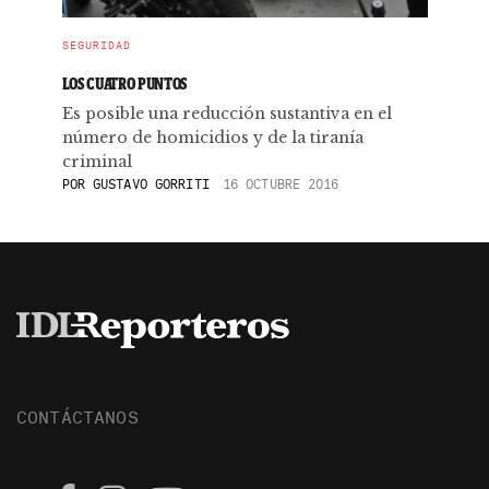
SEGURIDAD
LOS CUATRO PUNTOS
Es posible una reducción sustantiva en el
número de homicidios y de la tiranía
criminal
POR
GUSTAVO GORRITI
16 OCTUBRE 2016
CONTÁCTANOS