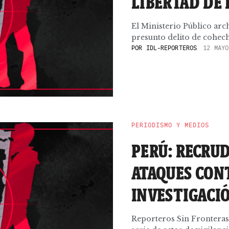
LIBERTAD DE
El Ministerio Público arch
presunto delito de cohech
POR
IDL-REPORTEROS
12 MAYO
PERIODISMO Y MEDIOS
PERÚ: RECRU
ATAQUES CON
INVESTIGACI
Reporteros Sin Fronteras