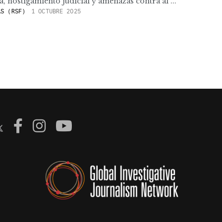
ia, hostigamiento judicial y amenazas contra al ...
S (RSF)
1 OCTUBRE 2025