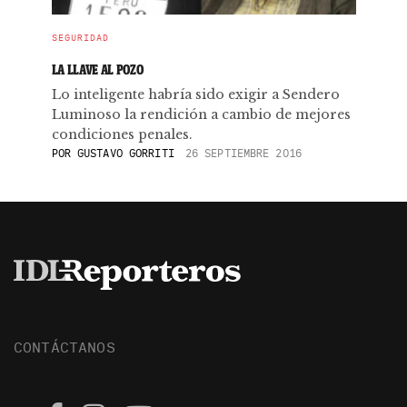
SEGURIDAD
LA LLAVE AL POZO
Lo inteligente habría sido exigir a Sendero
Luminoso la rendición a cambio de mejores
condiciones penales.
POR
GUSTAVO GORRITI
26 SEPTIEMBRE 2016
CONTÁCTANOS