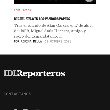
CORRUPCIÓN
MIGUEL ATALA EN LOS ‘PANDORA PAPERS’
Tras el suicido de Alan García, el 17 de abril
del 2019, Miguel Atala Herrara, amigo y
socio del exmandatario, ...
POR
ROMINA MELLA
19 OCTUBRE 2021
CONTÁCTANOS