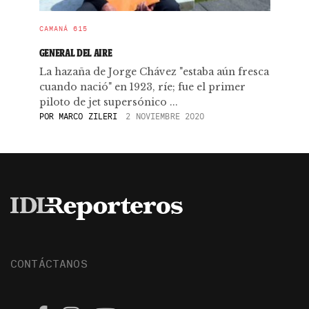
CAMANÁ 615
GENERAL DEL AIRE
La hazaña de Jorge Chávez "estaba aún fresca
cuando nació" en 1923, ríe; fue el primer
piloto de jet supersónico ...
POR
MARCO ZILERI
2 NOVIEMBRE 2020
CONTÁCTANOS