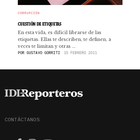
CORRUPCIÓN
CUESTIÓN DE ETIQUETAS
En esta vida, es difícil librarse de las
etiquetas. Ellas te describen, te definen, a
veces te limitan y otras ...
POR
GUSTAVO GORRITI
15 FEBRERO 2011
CONTÁCTANOS