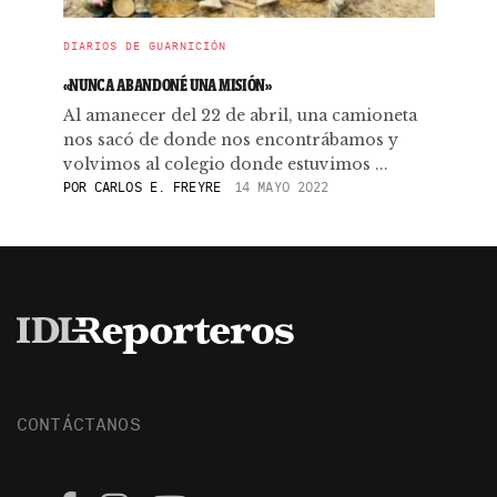
DIARIOS DE GUARNICIÓN
«NUNCA ABANDONÉ UNA MISIÓN»
Al amanecer del 22 de abril, una camioneta
nos sacó de donde nos encontrábamos y
volvimos al colegio donde estuvimos ...
POR
CARLOS E. FREYRE
14 MAYO 2022
CONTÁCTANOS