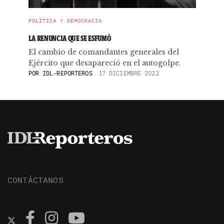
POLÍTICA Y DEMOCRACIA
LA RENUNCIA QUE SE ESFUMÓ
El cambio de comandantes generales del
Ejército que desapareció en el autogolpe.
POR
IDL-REPORTEROS
17 DICIEMBRE 2022
CONTÁCTANOS