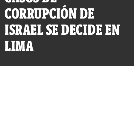
CORRUPCIÓN DE
ISRAEL SE DECIDE EN
LIMA
Cohen es descrito por la prensa israelí como un diestro
abogado que desafió la disciplina institucional a los tres
años de empezar la carrera judicial. (Foto: Corte de Lima)
POR
JACQUELINE FOWKS
PUBLICADO DOMINGO 28 DE FEBRERO, 2010 A LAS 11:28
ACTUALIZADO MIÉRCOLES 26 DE JULIO, 2023 A LAS 10:21