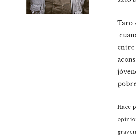
2269 de
Taro 
cuand
entre
acons
jóven
pobre
Hace p
opinio
gravem