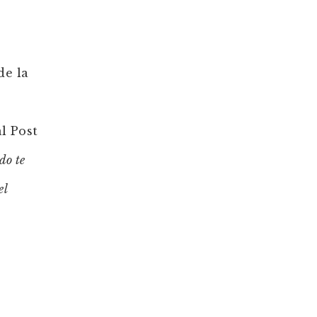
de la
al Post
do te
el