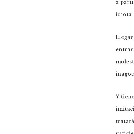
a part
idiota
Llegar
entrar
molest
inagot
Y tien
imitac
tratar
sufici