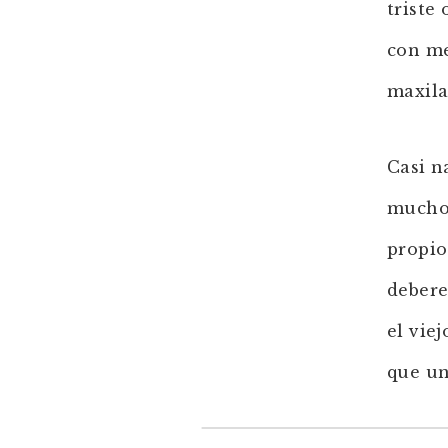
triste
con me
maxila
Casi n
mucho 
propio
debere
el vie
que un