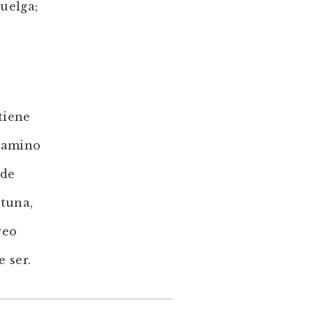
huelga;
tiene
 camino
 de
rtuna,
reo
 ser.