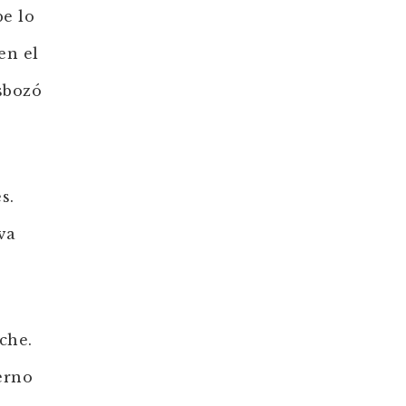
be lo
en el
sbozó
s.
va
che.
erno