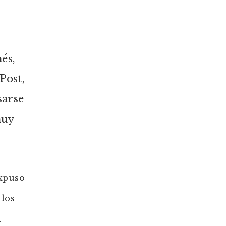
és,
Post,
sarse
muy
expuso
 los
l