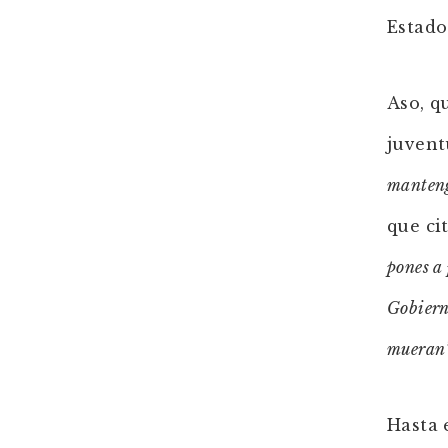
Estado
Aso, q
juvent
manteng
que ci
pones a 
Gobierno
mueran
Hasta 