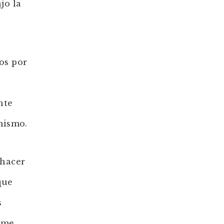
jo la
os por
nte
 mismo.
 hacer
que
s
rme