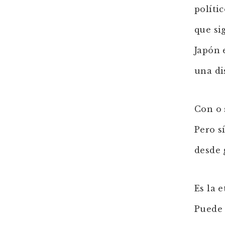
políti
que si
Japón 
una di
Con o s
Pero s
desde 
Es la 
Puede 