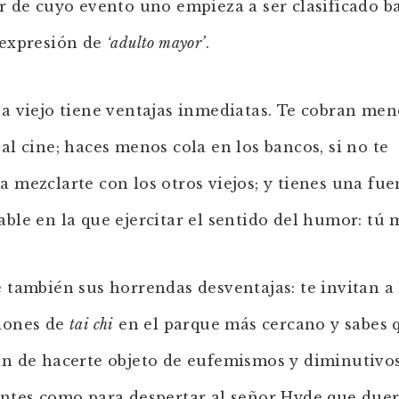
ir de cuyo evento uno empieza a ser clasificado ba
 expresión de
‘adulto mayor’
.
 a viejo tiene ventajas inmediatas. Te cobran men
 al cine; haces menos cola en los bancos, si no te
a mezclarte con los otros viejos; y tienes una fue
able en la que ejercitar el sentido del humor: tú
e también sus horrendas desventajas: te invitan a
iones de
tai chi
en el parque más cercano y sabes 
án de hacerte objeto de eufemismos y diminutivo
entes como para despertar al señor Hyde que due