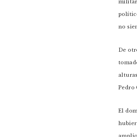
milita
políti
no sie
De otr
tomado
altura
Pedro 
El dom
hubier
amplio