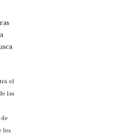
ras
da
usca
tra el
de las
 de
 los