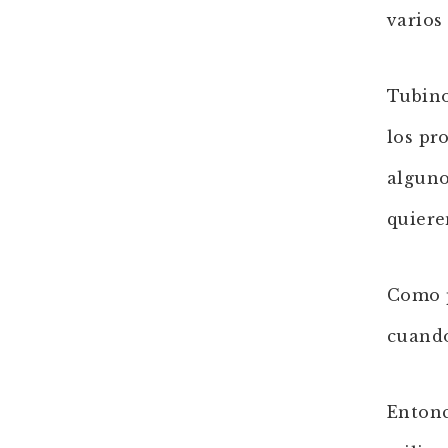
varios
Tubino
los pr
alguno
quiere
Como p
cuando
Entonc