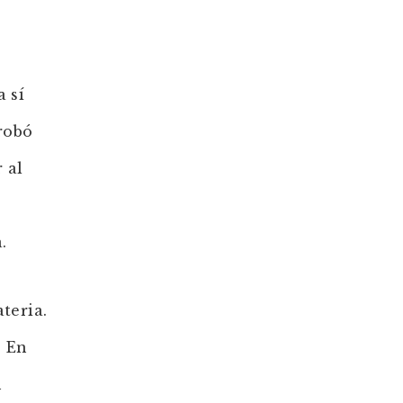
 sí
robó
 al
.
teria.
. En
n