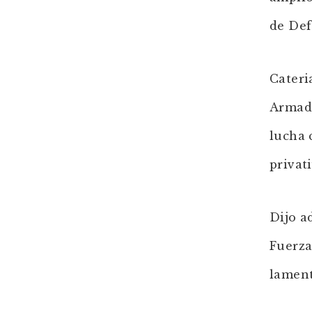
de Def
Cateri
Armada
lucha 
privati
Dijo a
Fuerza
lament