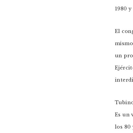
1980 y
El con
mismo 
un pro
Ejérci
interd
Tubino
Es un 
los 80