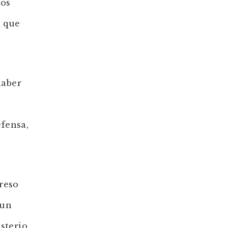
tos
e que
haber
s
efensa,
reso
 un
sterio