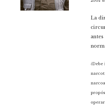
2331 de
La di
circu
antes
norm
¿Debe 
narcot
narcoa
propós
operar