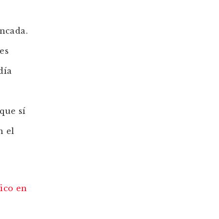
ancada.
des
día
que sí
n el
ico en