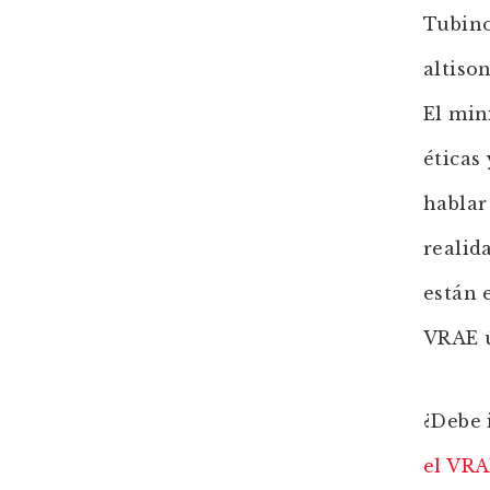
Tubino
altiso
El min
éticas
hablar
realid
están 
VRAE 
¿Debe 
el VR