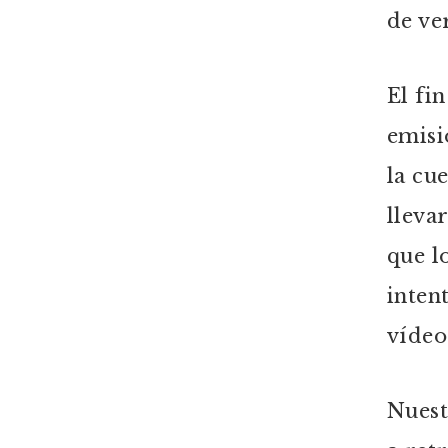
de ve
El fi
emisi
la cu
lleva
que l
inten
vídeo
Nuest