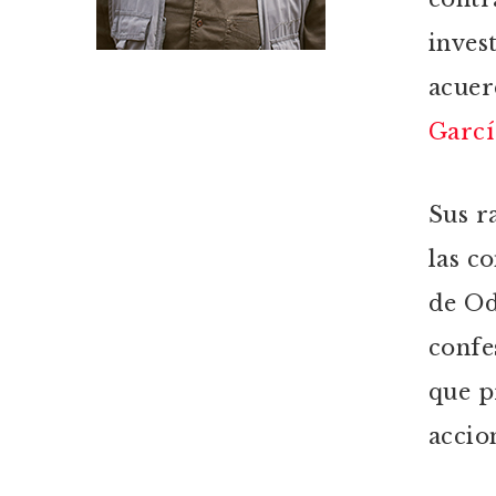
inves
acuer
Garcí
Sus r
las c
de Od
confe
que p
accio