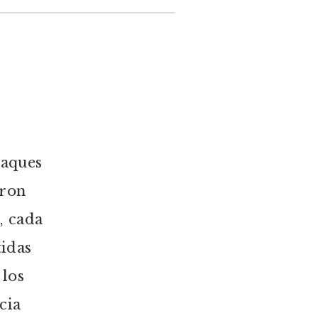
taques
eron
, cada
tidas
 los
cia