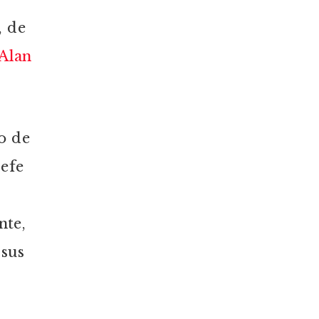
, de
Alan
o de
jefe
nte,
 sus