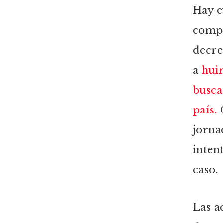
Hay e
compr
decre
a
huir
busca
país.
O
jorna
inten
caso.
Las a