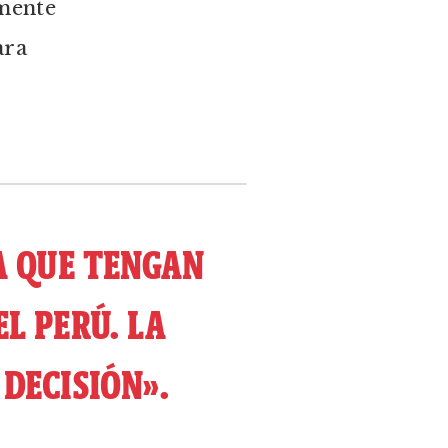
mente
ara
A QUE TENGAN
L PERÚ. LA
DECISIÓN».