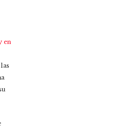
l
y en
las
ha
su
e