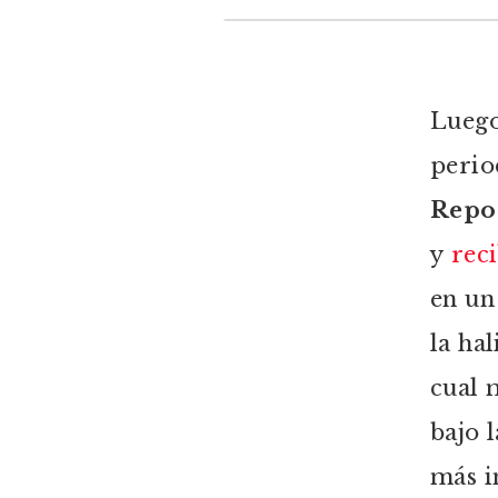
Luego
perio
Repo
y
rec
en un
la ha
cual 
bajo 
más i