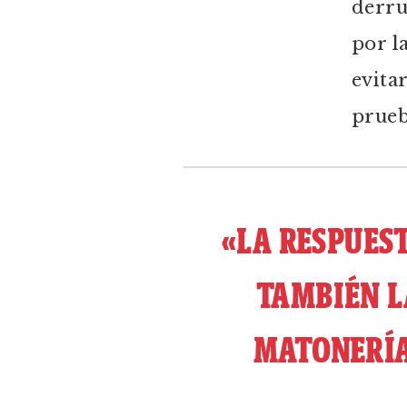
derr
por l
evita
prueb
«LA RESPUES
TAMBIÉN L
MATONERÍA