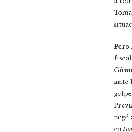
a ret
Tomar
situa
Pero 
fisca
Gómez
ante 
golpe
Previ
negó 
en
twi