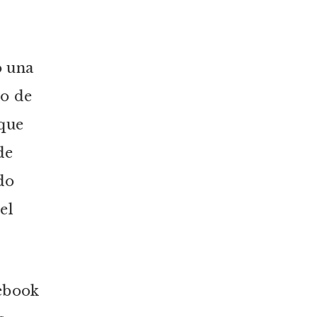
 una
do de
 que
de
do
el
cebook