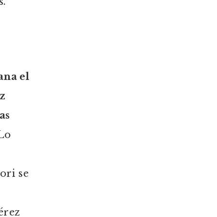
s.
ana el
ez
as
 Lo
ori se
érez