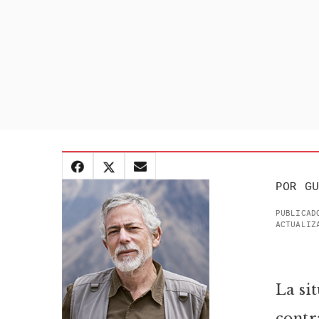
POR
GU
PUBLICAD
ACTUALIZ
La si
contr