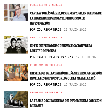
PERIODISMO Y MEDIOS
CARTA A TOMÁS GÁLVEZ, DESDE NEW YORK, EN DEFENSA DE
LA LIBERTAD DE PRENSA Y EL PERIODISMO DE
INVESTIGACIÓN
POR
IDL-REPORTEROS
22 JULIO 2026
PERIODISMO Y MEDIOS
EL ‘FIN DEL PERIODISMO DE INVESTIGACIÓN Y DE LA
LIBERTAD DE PRENSA’
POR
CARLOS RIVERA PAZ (*)
17 JULIO 2026
PROGRAMA REPORTEROS
FALSEDADES DE LA COMISIÓN MUÑANTE: SILVANA CARRIÓN
REVELA LOS MOTIVOS POR LOS QUE LA MAFIA LA SACÓ
POR
IDL-REPORTEROS
16 JULIO 2026
PROGRAMA REPORTEROS
LA TRAMA OSCURA DETRÁS DEL INFORME DE LA COMISIÓN
MUÑANTE