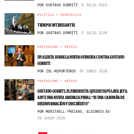
POR
GUSTAVO GORRITI
6 JULIO 2026
POLÍTICA Y DEMOCRACIA
TIEMPOS INTERESANTES
POR
GUSTAVO GORRITI
5 JULIO 2026
PERIODISMO Y MEDIOS
IPI ALERTA SOBRE LA NUEVA OFENSIVA CONTRA GUSTAVO
GORRITI
POR
IDL-REPORTEROS
30 JUNIO 2026
PERIODISMO Y MEDIOS
GUSTAVO GORRITI, EL PERIODISTA QUE DESTAPÓ LAVA JATO,
ANTE UNA NUEVA AMENAZA PENAL: “ES UNA CAMPAÑA DE
DESINFORMACIÓN Y DESCRÉDITO”
POR
MERITXELL FREIXAS, ELDIARIO.ES
29 JUNIO 2026