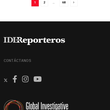
1
2
…
68
CONTÁCTANOS