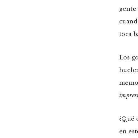
gente
cuando
toca b
Los go
huelen
memor
impresi
¿Qué 
en est