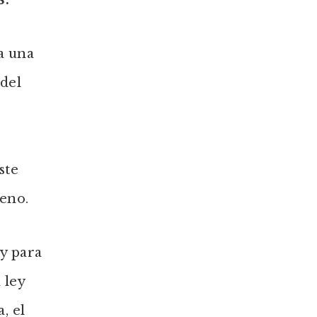
a una
 del
ste
eno.
 y para
 ley
, el