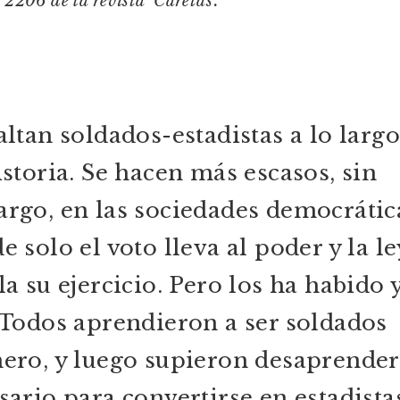
 2206 de la revista ‘Caretas’.
altan soldados-estadistas a lo larg
istoria. Se hacen más escasos, sin
rgo, en las sociedades democrátic
e solo el voto lleva al poder y la le
la su ejercicio. Pero los ha habido y
 Todos aprendieron a ser soldados
ero, y luego supieron desaprender
sario para convertirse en estadista