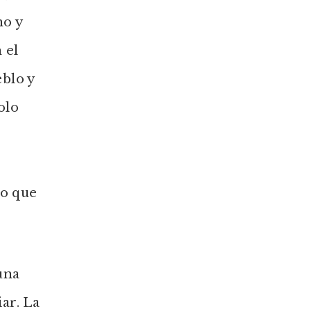
mo y
 el
eblo y
olo
lo que
una
ar. La