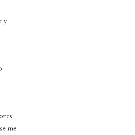
r y
o
ores
 se me