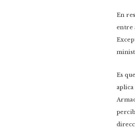
En re
entre 
Except
minist
Es que
aplica
Armada
percib
direcc