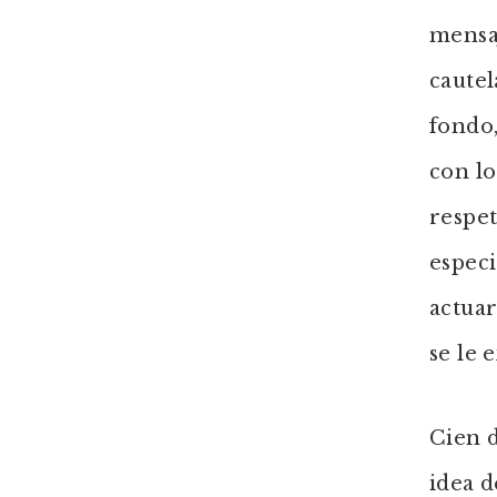
mensa
cautel
fondo,
con lo
respet
especi
actuar
se le 
Cien 
idea d