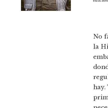
edición
No f
la H
emba
dond
regu
hay.
prim
nece