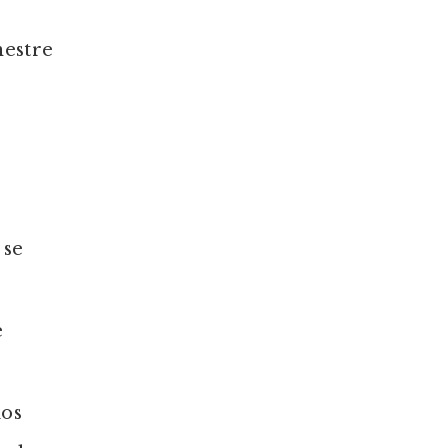
mestre
 se
e
los