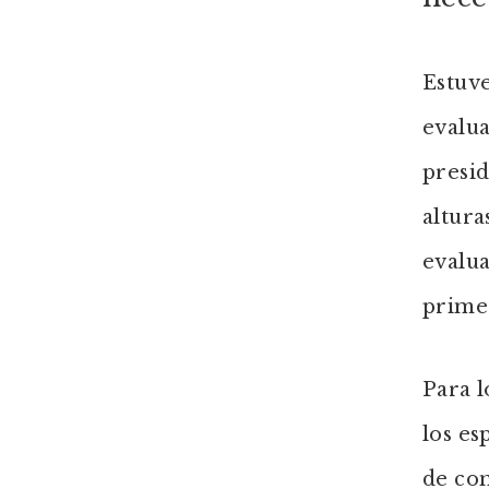
Estuv
evalua
presi
altura
evalua
prime
Para l
los es
de con