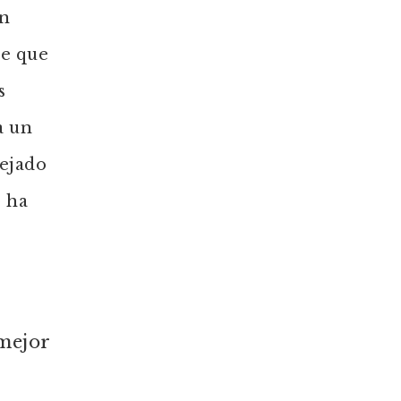
En
ce que
s
a un
dejado
o ha
 mejor