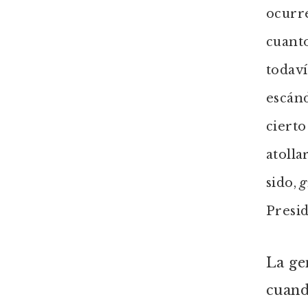
ocurre
cuant
todaví
escánd
ciert
atolla
sido,
g
Presid
La ge
cuand