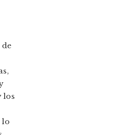
o de
as,
y
 los
 lo
s.