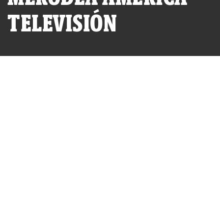
TELEVISIÓN
Recién indultado empresario José Enrique Crousillat
POR
IDL-REPORTEROS
PUBLICADO MARTES 16 DE FEBRERO, 2010 A LAS 20:08
ACTUALIZADO MIÉRCOLES 26 DE JULIO, 2023 A LAS 10:40