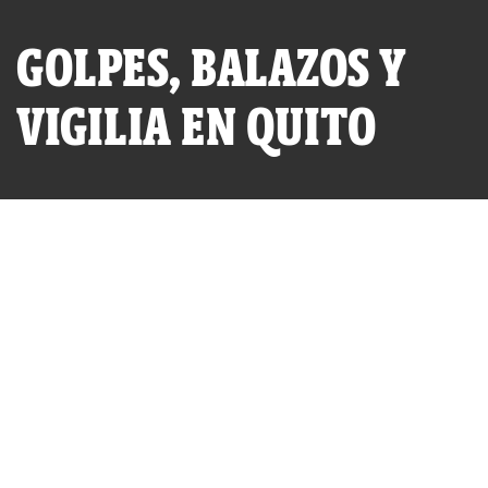
GOLPES, BALAZOS Y
VIGILIA EN QUITO
POR
ENRIQUE ARIAS ARÓSTEGUI (IDL-
SEGURIDAD CIUDADANA)
PUBLICADO VIERNES 01 DE OCTUBRE, 2010 A LAS 22:37
ACTUALIZADO LUNES 24 DE JULIO, 2023 A LAS 10:45