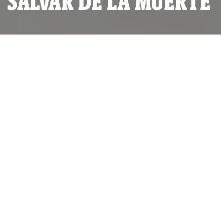
SALVAR DE LA MUERTE
Equipo de médicos y enfermeras de Tahuantinsuyo Bajo
(Independencia).
La experiencia de
Tahuantinsuyo Bajo
POR
IDL-REPORTEROS
PUBLICADO SÁBADO 09 DE OCTUBRE, 2021 A LAS 09:32
ACTUALIZADO MIÉRCOLES 15 DE FEBRERO, 2023 A LAS 18:31