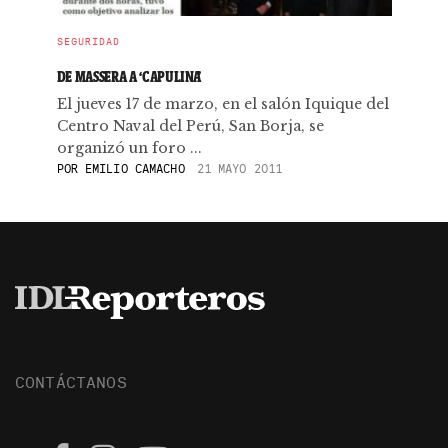
SEGURIDAD
DE MASSERA A ‘CAPULINA’
El jueves 17 de marzo, en el salón Iquique del
Centro Naval del Perú, San Borja, se
organizó un foro ...
POR
EMILIO CAMACHO
21 MAYO 2011
CONTÁCTANOS