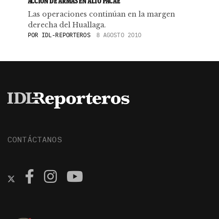
ACCIÓN DE ARMAS EN ALTO PACAE
Las operaciones continúan en la margen
derecha del Huallaga.
POR
IDL-REPORTEROS
8 AGOSTO 2010
CONTÁCTANOS