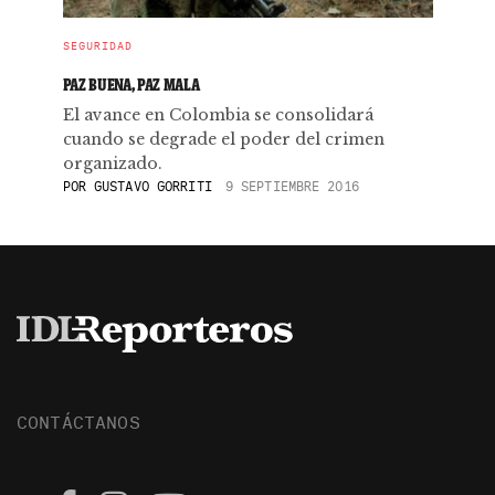
SEGURIDAD
PAZ BUENA, PAZ MALA
El avance en Colombia se consolidará
cuando se degrade el poder del crimen
organizado.
POR
GUSTAVO GORRITI
9 SEPTIEMBRE 2016
CONTÁCTANOS