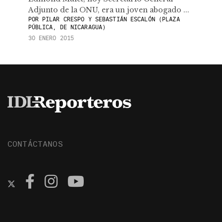
Adjunto de la ONU, era un joven abogado ...
POR
PILAR CRESPO Y SEBASTIÁN ESCALÓN (PLAZA
PÚBLICA, DE NICARAGUA)
30 ENERO 2015
CONTÁCTANOS