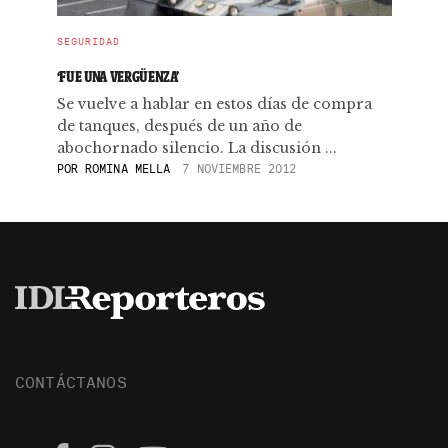
SEGURIDAD
‘FUE UNA VERGÜENZA’
Se vuelve a hablar en estos días de compra
de tanques, después de un año de
abochornado silencio. La discusión ...
POR
ROMINA MELLA
7 NOVIEMBRE 2012
CONTÁCTANOS