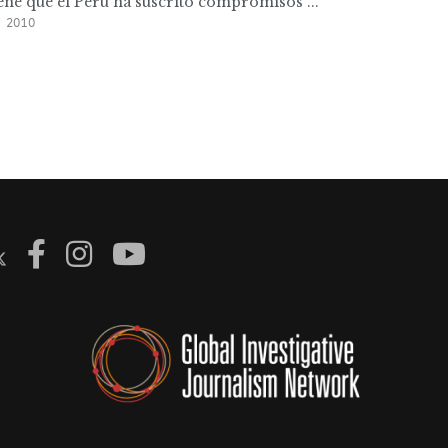
ene que el Perú ha suscrito compromisos ...
 2010