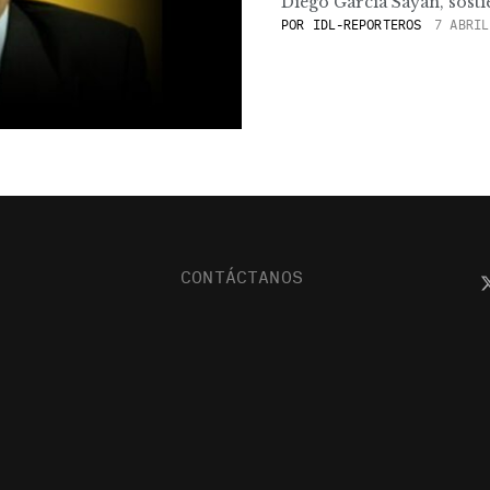
Diego García Sayán, sosti
POR
IDL-REPORTEROS
7 ABRIL
CONTÁCTANOS