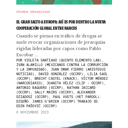
CRIMEN ORGANIZADO
EL GRAN SALTO A EUROPA: ASÍ ES POR DENTRO LA NUEVA
COOPERACIÓN GLOBAL ENTRE NARCOS
Cuando se piensa en tráfico de drogas se
suele evocar organizaciones de jerarquías
rígidas lideradas por capos como Pablo
Escobar ...
POR
VIOLETA SANTIAGO (QUINTO ELEMENTO LAB),
IVÁN ALAMILLO (MEXICANOS CONTRA LA CORRUPCIÓN
Y LA IMPUNIDAD), JUAN OMAR FIERRO (ARISTEGUI
NOTICIAS), DAVID GONZÁLEZ (OCCRP), LILIA SAÚL
(OCCRP), BRECHT CASTEL (KNACK), VÍCTOR MÉNDEZ
(NARCODIARIO), JUANITA VÉLEZ (CLIP - OCCRP),
ANTONIO BAQUERO (OCCRP), NATHAN JACCARD
(OCCRP), SALLY MAIRS (OCCRP), ALEXANDER
DZIADOSZ (OCCRP), PAUL VUGTS (HET PAROOL).
DISEÑO: JAMES O'BRIEN (OCCRP) TRABAJO 3D:
EDIN PAŠOVIĆ (OCCRP)
6 NOVIEMBRE 2023