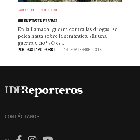
CARTA DEL DIRECTOR
AVIONETAS EN EL VRAE
En la llamada “guerra contra las drogas” se
pelea hasta sobre la semántica. ¿Es una
guerra o no? ¿O es ...
POR
GUSTAVO GORRITI
14 NOVIEMBRE 2013
CONTÁCTANOS