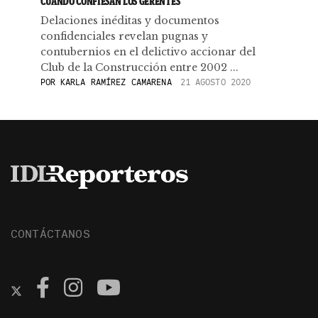
CUANDO CONFIESAN LOS GERENTES
Delaciones inéditas y documentos
confidenciales revelan pugnas y
contubernios en el delictivo accionar del
Club de la Construcción entre 2002 ...
POR
KARLA RAMÍREZ CAMARENA
21 AGOSTO 2020
CONTÁCTANOS