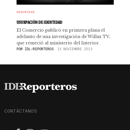
SEGURIDAD
USURPACIÓN DE IDENTIDAD
El Comercio publicó en primera plana el
adelanto de una investigación de Willax TV,
que remeció al ministerio del Interior.
POR
IDL-REPORTEROS
13 NOVIEMBRE 2013
CONTÁCTANOS