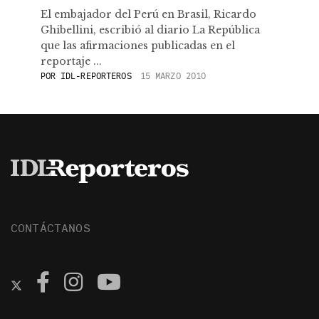
El embajador del Perú en Brasil, Ricardo
Ghibellini, escribió al diario La República
que las afirmaciones publicadas en el
reportaje ...
POR
IDL-REPORTEROS
15 MARZO 2010
CONTÁCTANOS