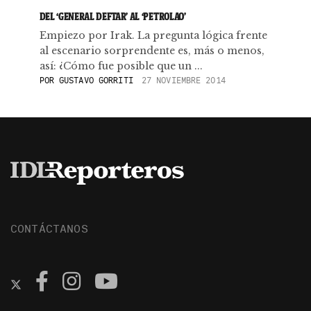
DEL ‘GENERAL DEFTAR’ AL ‘PETROLAO’
Empiezo por Irak. La pregunta lógica frente
al escenario sorprendente es, más o menos,
así: ¿Cómo fue posible que un ...
POR
GUSTAVO GORRITI
27 NOVIEMBRE 2014
CONTÁCTANOS