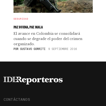
SEGURIDAD
PAZ BUENA, PAZ MALA
El avance en Colombia se consolidará
cuando se degrade el poder del crimen
organizado.
POR
GUSTAVO GORRITI
9 SEPTIEMBRE 2016
CONTÁCTANOS