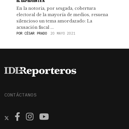
EL EXPEDIENTE K
En la notoria, por sesgada, cobertura
electoral de la mayoría de medios, resuena
silencioso un tema amordazado: La
acusación fiscal ...
POR
CÉSAR PRADO
20 MAYO 2021
CONTÁCTANOS