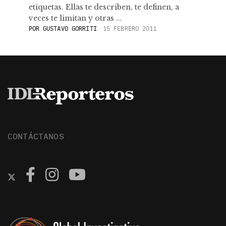
etiquetas. Ellas te describen, te definen, a
veces te limitan y otras ...
POR
GUSTAVO GORRITI
15 FEBRERO 2011
CONTÁCTANOS