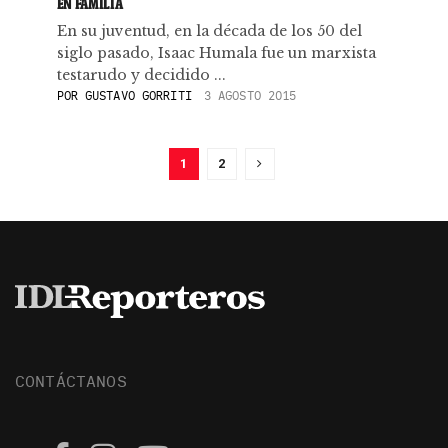
EN FAMILIA
En su juventud, en la década de los 50 del
siglo pasado, Isaac Humala fue un marxista
testarudo y decidido ...
POR
GUSTAVO GORRITI
3 AGOSTO 2015
1
2
CONTÁCTANOS