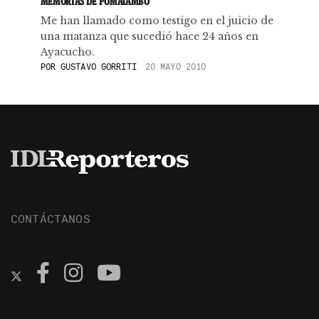
MEMORIAS DE POMATAMBO
Me han llamado como testigo en el juicio de
una matanza que sucedió hace 24 años en
Ayacucho.
POR
GUSTAVO GORRITI
20 MAYO 2010
CONTÁCTANOS