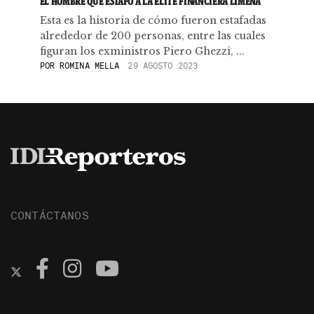
EL HOMBRE QUE ESTAFÓ A LA ÉLITE FINANCIERA LIMEÑA
Esta es la historia de cómo fueron estafadas
alrededor de 200 personas, entre las cuales
figuran los exministros Piero Ghezzi, ...
POR
ROMINA MELLA
29 AGOSTO 2023
CONTÁCTANOS