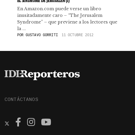
EL SÍNDROME DE JERUSALÉN (I)
En Amazon.com puede verse un libro
inusitadamente caro – “The Jerusalem
Syndrome” – que previene a los lectores que
la ...
POR
GUSTAVO GORRITI
11 OCTUBRE 2012
CONTÁCTANOS