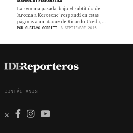
SERVINACUY PERIODÍSTICO
La semana pasada, bajo el subtítulo de
‘Aroma a Kerosene’ respondí en estas
páginas a un ataque de Ricardo Uceda, ...
POR
GUSTAVO GORRITI
8 SEPTIEMBRE 2016
CONTÁCTANOS